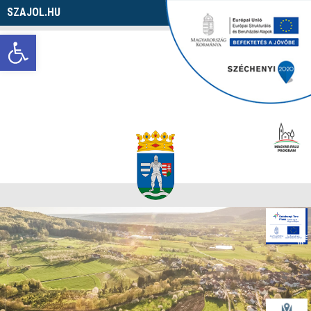
SZAJOL.HU
Navigáció
Eszköztár megnyitása