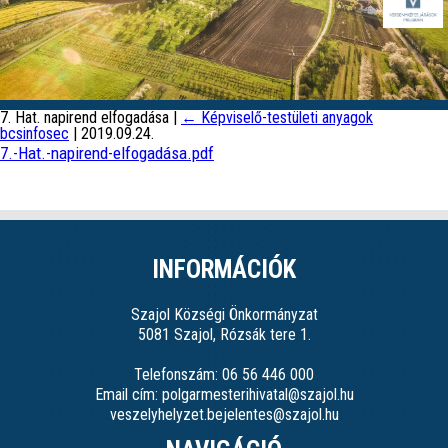
7. Hat. napirend elfogadása
|
←
Képviselő-testületi anyagok
bcsinfosec
|
2019.09.24.
7.-Hat.-napirend-elfogadása.pdf
INFORMÁCIÓK
Szajol Községi Önkormányzat
5081 Szajol, Rózsák tere 1.
Telefonszám: 06 56 446 000
Email cím: polgarmesterihivatal@szajol.hu
veszelyhelyzet.bejelentes@szajol.hu