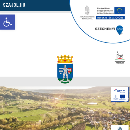
SZAJOL.HU
Navigáció
Eszköztár megnyitása