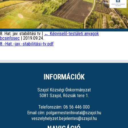
8. Hat. jav. stabilitási tv
|
←
Képviselő-testületi anyagok
bcsinfosec
|
2019.09.24.
8.-Hat.-jav.-stabilitási-tv.pdf
INFORMÁCIÓK
Szajol Községi Önkormányzat
5081 Szajol, Rózsák tere 1.
Telefonszám: 06 56 446 000
Email cím: polgarmesterihivatal@szajol.hu
veszelyhelyzet.bejelentes@szajol.hu