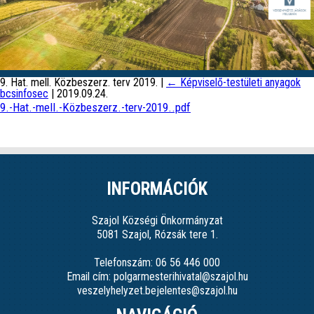
9. Hat. mell. Közbeszerz. terv 2019.
|
←
Képviselő-testületi anyagok
bcsinfosec
|
2019.09.24.
9.-Hat.-mell.-Közbeszerz.-terv-2019..pdf
INFORMÁCIÓK
Szajol Községi Önkormányzat
5081 Szajol, Rózsák tere 1.
Telefonszám: 06 56 446 000
Email cím: polgarmesterihivatal@szajol.hu
veszelyhelyzet.bejelentes@szajol.hu