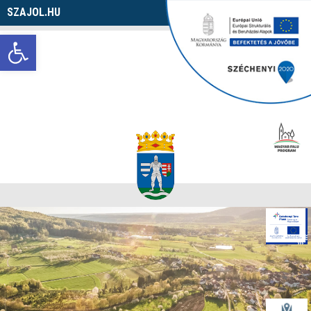
SZAJOL.HU
Navigáció
Eszköztár megnyitása