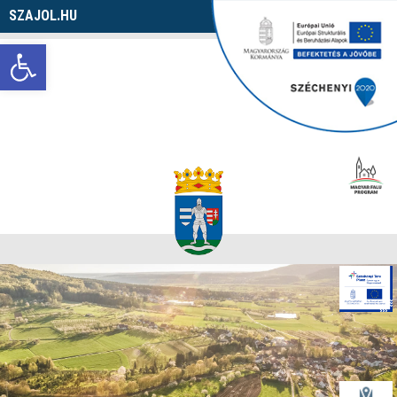
SZAJOL.HU
Navigáció
Eszköztár megnyitása