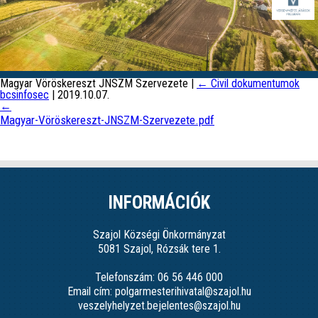
Magyar Vöröskereszt JNSZM Szervezete
|
←
Civil dokumentumok
bcsinfosec
|
2019.10.07.
←
Magyar-Vöröskereszt-JNSZM-Szervezete.pdf
INFORMÁCIÓK
Szajol Községi Önkormányzat
5081 Szajol, Rózsák tere 1.
Telefonszám: 06 56 446 000
Email cím: polgarmesterihivatal@szajol.hu
veszelyhelyzet.bejelentes@szajol.hu