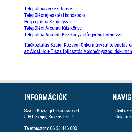
Településszerkezeti terv
Településfejlesztési koncepció
Helyi épitési Szabályzat
Települési Arculati Kézikönyv
Települési Arculati Kézikönyv elfogadás határozat
Tájékoztatás Szajol Községi Önkormányzat településr
az Alcsi Holt-Tisza fejlesztés Véleményezési dokumen
INFORMÁCIÓK
NAVIG
Szajol Községi Önkormányzat
Civil sz
5081 Szajol, Rózsák tere 1.
Önkormá
Telefonszám: 06 56 446 000