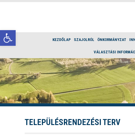
Eszköztár megnyitása
KEZDŐLAP
SZAJOLRÓL
ÖNKORMÁNYZAT
IN
VÁLASZTÁSI INFORMÁC
TELEPÜLÉSRENDEZÉSI TERV