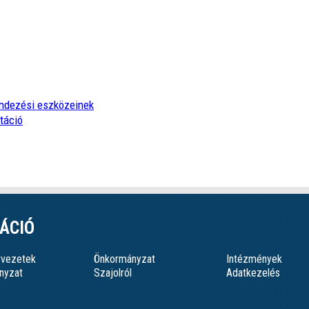
endezési eszközeinek
táció
ÁCIÓ
ervezetek
Önkormányzat
Intézmények
nyzat
Szajolról
Adatkezelés