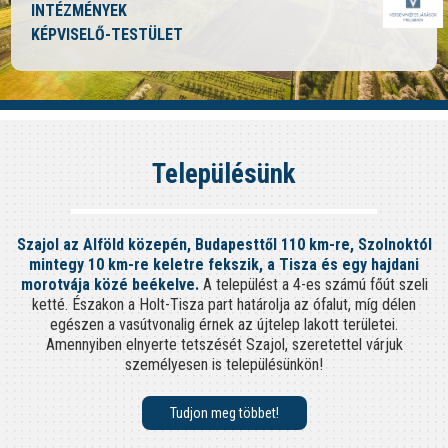
INTÉZMÉNYEK
KÉPVISELŐ-TESTÜLET
Településünk
Szajol az Alföld közepén, Budapesttől 110 km-re, Szolnoktól
mintegy 10 km-re keletre fekszik, a Tisza és egy hajdani
morotvája közé beékelve.
A települést a 4-es számú főút szeli
ketté. Északon a Holt-Tisza part határolja az ófalut, míg délen
egészen a vasútvonalig érnek az újtelep lakott területei.
Amennyiben elnyerte tetszését Szajol, szeretettel várjuk
személyesen is településünkön!
Tudjon meg többet!