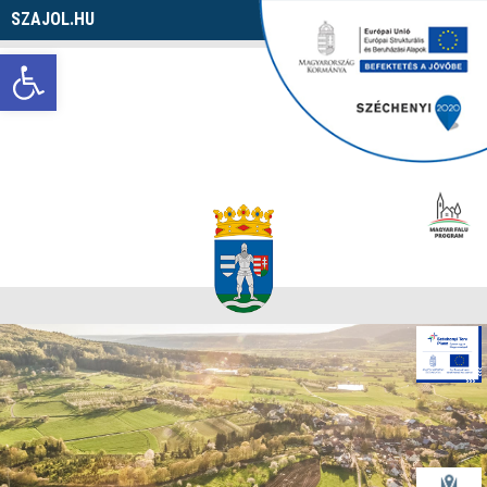
SZAJOL.HU
Navigáció
Eszköztár megnyitása