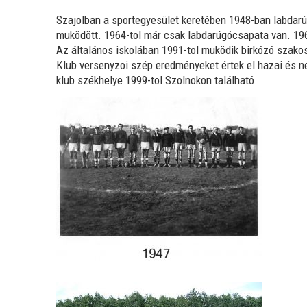
Szajolban a sportegyesület keretében 1948-ban labdarúgó-
muködött. 1964-tol már csak labda­rúgócsapata van. 1964
Az általános iskolá­ban 1991-tol muködik birkózó szakosz
Klub ver­senyzoi szép eredményeket értek el hazai és n
klub székhelye 1999-tol Szolnokon található.