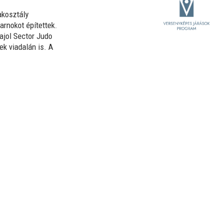
k­osztály
arnokot építettek.
zajol Sector Judo
ek viadalán is. A