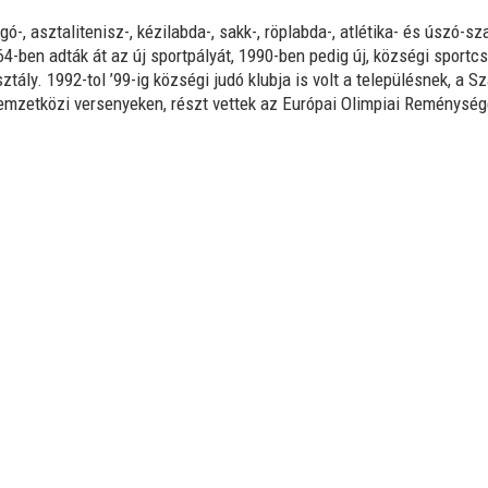
, asztalitenisz-, kézilab­da-, sakk-, röplabda-, atlétika- és úszó-sza
-ben adták át az új sportpályát, 1990-ben pedig új, községi sportcs
tály. 1992-tol ’99-ig községi judó klubja is volt a településnek, a S
emzetközi versenyeken, részt vettek az Eu­rópai Olimpiai Reménység