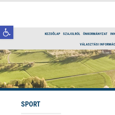
Eszköztár megnyitása
KEZDŐLAP
SZAJOLRÓL
ÖNKORMÁNYZAT
IN
VÁLASZTÁSI INFORMÁC
SPORT