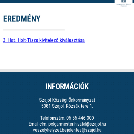
EREDMÉNY
3. Hat. Holt-Tisza kivitelező kiválasztása
INFORMÁCIÓK
Szajol Községi Önkormányzat
5081 Szajol, Rózsák tere 1.
Telefonszám: 06 56 446 000
Email cím: polgarmesterihivatal@szajol.hu
veszelyhelyzet.bejelentes@szajol.hu