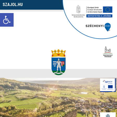
SZAJOL.HU
Navigáció
Eszköztár megnyitása