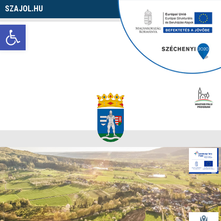
SZAJOL.HU
Navigáció
Eszköztár megnyitása