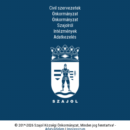
Civil szervezetek
Önkormányzat
Önkormányzat
Szajolról
Intézmények
Adatkezelés
© 201*-2026 Szajol Községi Önkormányzat, Minden jog fenntartva! -
Adatvédelem
|
Impresszum