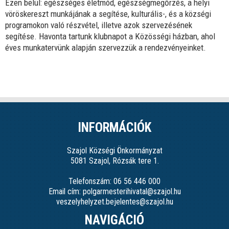
Ezen belül: egészséges életmód, egészségmegőrzés, a helyi
vöröskereszt munkájának a segítése, kulturális-, és a községi
programokon való részvétel, illetve azok szervezésének
segítése. Havonta tartunk klubnapot a Közösségi házban, ahol
éves munkatervünk alapján szervezzük a rendezvényeinket.
INFORMÁCIÓK
Szajol Községi Önkormányzat
5081 Szajol, Rózsák tere 1.
Telefonszám: 06 56 446 000
Email cím: polgarmesterihivatal@szajol.hu
veszelyhelyzet.bejelentes@szajol.hu
NAVIGÁCIÓ