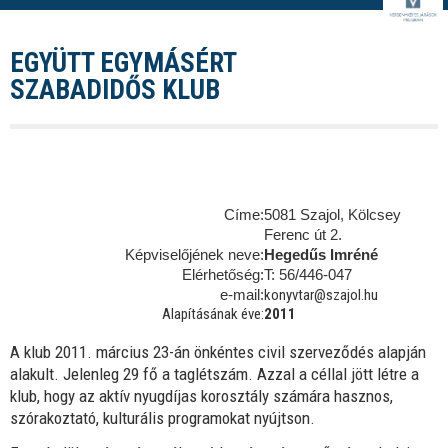
EGYÜTT EGYMÁSÉRT
SZABADIDŐS KLUB
A csoport neve:
Együtt Egymásért
Szabadidős Klub
Címe:
5081 Szajol, Kölcsey
Ferenc út 2.
Képviselőjének neve:
Hegedűs Imréné
Elérhetőség:
T: 56/446-047
e-mail:
konyvtar@szajol.hu
Alapításának éve:
2011
A klub 2011. március 23-án önkéntes civil szerveződés alapján
alakult. Jelenleg 29 fő a taglétszám. Azzal a céllal jött létre a
klub, hogy az aktív nyugdíjas korosztály számára hasznos,
szórakoztató, kulturális programokat nyújtson.