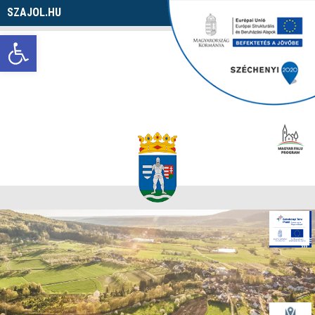
SZAJOL.HU
Navigáció
Eszköztár megnyitása