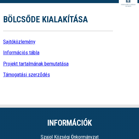
BÖLCSŐDE KIALAKÍTÁSA
Sajtóközlemény
Információs tábla
Projekt tartalmának bemutatása
Támogatási szerződés
INFORMÁCIÓK
Szajol Községi Önkormányzat