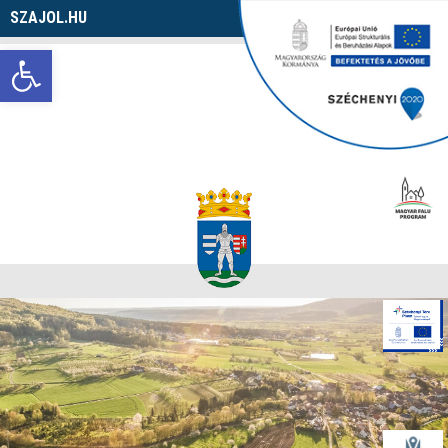
SZAJOL.HU
Navigáció
Eszköztár megnyitása