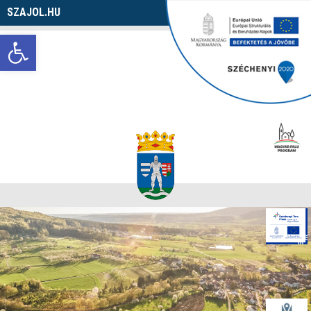
SZAJOL.HU
Navigáció
Eszköztár megnyitása