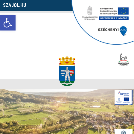
SZAJOL.HU
Navigáció
Eszköztár megnyitása