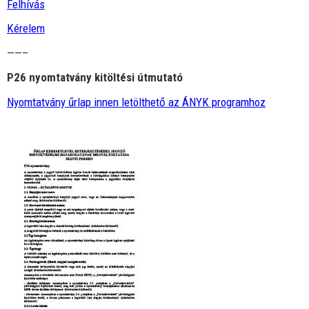
Felhívás
Kérelem
——–
P26 nyomtatvány kitöltési útmutató
Nyomtatvány űrlap innen letölthető az ÁNYK programhoz