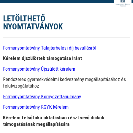
LETÖLTHETŐ
NYOMTATVÁNYOK
Formanyomtatvány Talajterhelési díj bevallásról
Kérelem újszülöttek támogatása iránt
Formanyomtatvány Újszülött kérelem
Rendszeres gyermekvédelmi kedvezmény megállapításához és
felülvizsgálatához
Formanyomtatvány Környezettanulmány
Formanyomtatvány RGYK kérelem
Kérelem felsőfokú oktatásban részt vevő diákok
támogatásának megállapítására