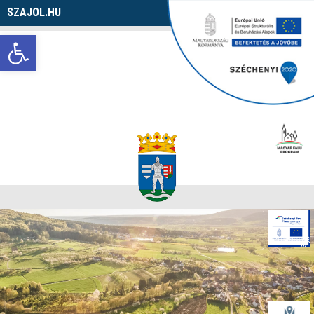
SZAJOL.HU
Navigáció
Eszköztár megnyitása