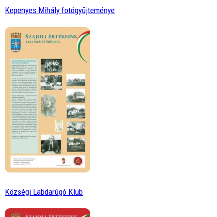
Kepenyes Mihály fotógyűjteménye
Községi Labdarúgó Klub