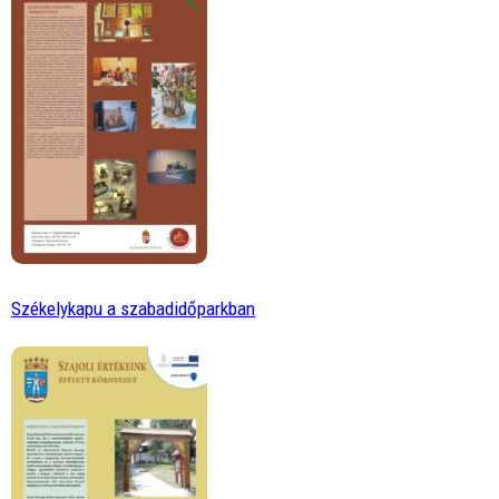
Székelykapu a szabadidőparkban