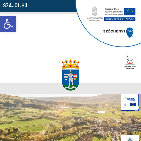
SZAJOL.HU
Navigáció
Eszköztár megnyitása