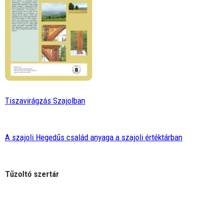
Tiszavirágzás Szajolban
A szajoli Hegedűs család anyaga a szajoli értéktárban
Tűzoltó szertár