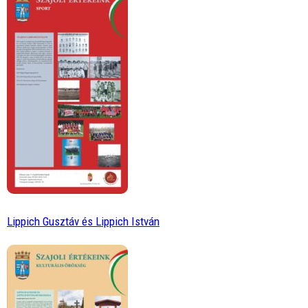
Lippich Gusztáv és Lippich István