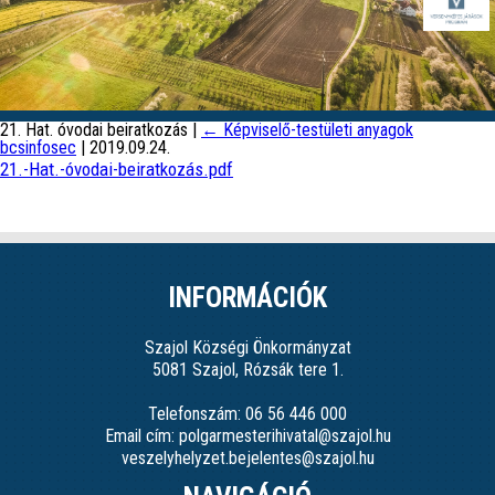
21. Hat. óvodai beiratkozás
|
←
Képviselő-testületi anyagok
bcsinfosec
|
2019.09.24.
21.-Hat.-óvodai-beiratkozás.pdf
INFORMÁCIÓK
Szajol Községi Önkormányzat
5081 Szajol, Rózsák tere 1.
Telefonszám: 06 56 446 000
Email cím: polgarmesterihivatal@szajol.hu
veszelyhelyzet.bejelentes@szajol.hu