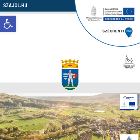
SZAJOL.HU
Navigáció
Eszköztár megnyitása