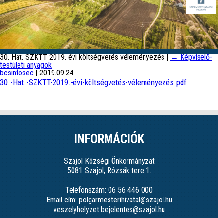
30. Hat. SZKTT 2019. évi költségvetés véleményezés
|
←
Képviselő-
testületi anyagok
bcsinfosec
|
2019.09.24.
30.-Hat.-SZKTT-2019.-évi-költségvetés-véleményezés.pdf
INFORMÁCIÓK
Szajol Községi Önkormányzat
5081 Szajol, Rózsák tere 1.
Telefonszám: 06 56 446 000
Email cím: polgarmesterihivatal@szajol.hu
veszelyhelyzet.bejelentes@szajol.hu