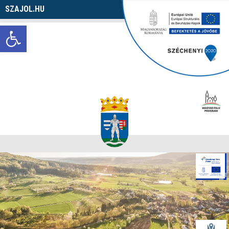
SZAJOL.HU
Navigáció
Eszköztár megnyitása