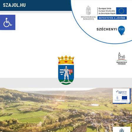
SZAJOL.HU
Navigáció
Eszköztár megnyitása