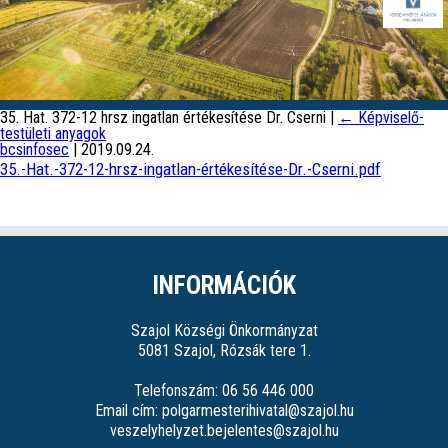
35. Hat. 372-12 hrsz ingatlan értékesítése Dr. Cserni
|
←
Képviselő-
testületi anyagok
bcsinfosec
|
2019.09.24.
35.-Hat.-372-12-hrsz-ingatlan-értékesítése-Dr.-Cserni.pdf
INFORMÁCIÓK
Szajol Községi Önkormányzat
5081 Szajol, Rózsák tere 1.
Telefonszám: 06 56 446 000
Email cím: polgarmesterihivatal@szajol.hu
veszelyhelyzet.bejelentes@szajol.hu