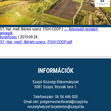
57. Hat. mell. Bérleti szerz. FISH-COOP
|
←
Képviselő-testületi
anyagok
bcsinfosec
|
2019.09.24.
57.-Hat.-mell.-Bérleti-szerz.-FISH-COOP.pdf
INFORMÁCIÓK
Szajol Községi Önkormányzat
5081 Szajol, Rózsák tere 1.
Telefonszám: 06 56 446 000
Email cím: polgarmesterihivatal@szajol.hu
veszelyhelyzet.bejelentes@szajol.hu