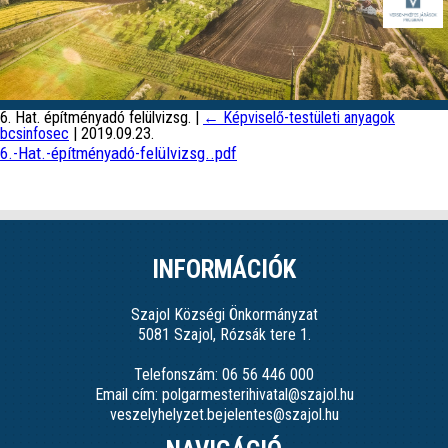
6. Hat. építményadó felülvizsg.
|
←
Képviselő-testületi anyagok
bcsinfosec
|
2019.09.23.
6.-Hat.-építményadó-felülvizsg..pdf
INFORMÁCIÓK
Szajol Községi Önkormányzat
5081 Szajol, Rózsák tere 1.
Telefonszám: 06 56 446 000
Email cím: polgarmesterihivatal@szajol.hu
veszelyhelyzet.bejelentes@szajol.hu