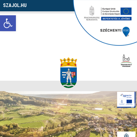
SZAJOL.HU
Navigáció
Eszköztár megnyitása