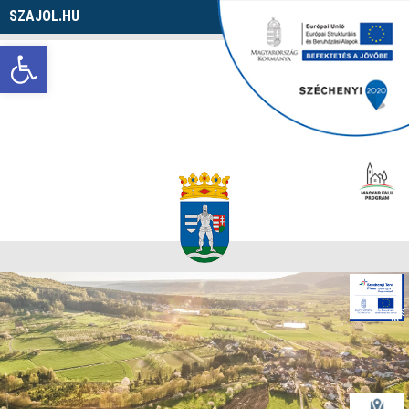
SZAJOL.HU
Navigáció
Eszköztár megnyitása