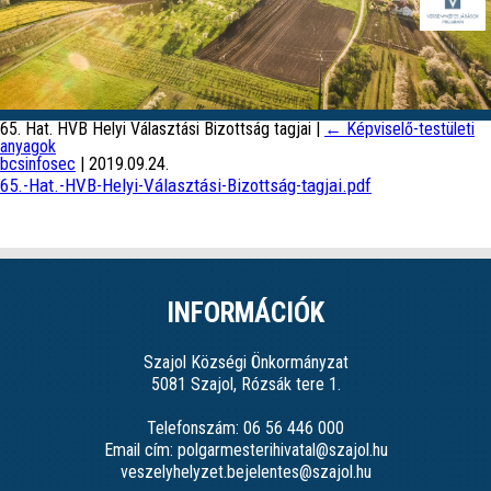
65. Hat. HVB Helyi Választási Bizottság tagjai
|
←
Képviselő-testületi
anyagok
bcsinfosec
|
2019.09.24.
65.-Hat.-HVB-Helyi-Választási-Bizottság-tagjai.pdf
INFORMÁCIÓK
Szajol Községi Önkormányzat
5081 Szajol, Rózsák tere 1.
Telefonszám: 06 56 446 000
Email cím: polgarmesterihivatal@szajol.hu
veszelyhelyzet.bejelentes@szajol.hu