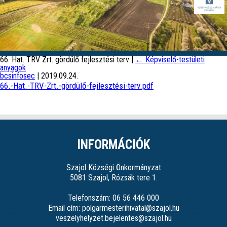
66. Hat. TRV Zrt. gördülő fejlesztési terv
|
←
Képviselő-testületi
anyagok
bcsinfosec
|
2019.09.24.
66.-Hat.-TRV-Zrt.-gördülő-fejlesztési-terv.pdf
INFORMÁCIÓK
Szajol Községi Önkormányzat
5081 Szajol, Rózsák tere 1.
Telefonszám: 06 56 446 000
Email cím: polgarmesterihivatal@szajol.hu
veszelyhelyzet.bejelentes@szajol.hu