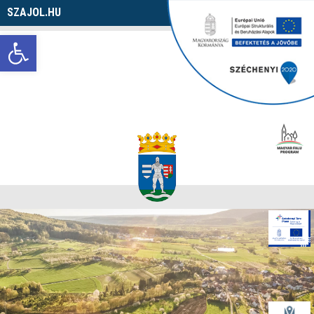
SZAJOL.HU
Navigáció
Eszköztár megnyitása