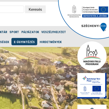
ÉKTÁR
SPORT
PÁLYÁZATOK
VESZÉLYHELYZET
ŐSÉGEK
E-ÜGYINTÉZÉS
HIRDETMÉNYEK