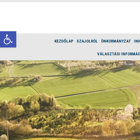
Eszköztár megnyitása
KEZDŐLAP
SZAJOLRÓL
ÖNKORMÁNYZAT
IN
VÁLASZTÁSI INFORMÁC