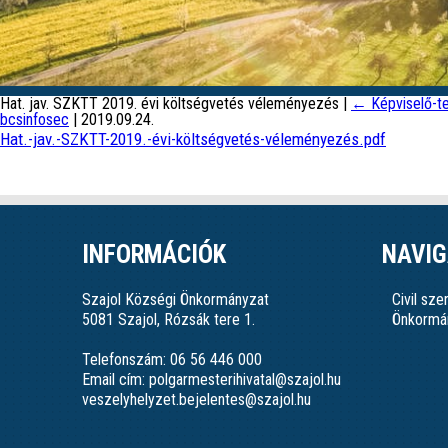
Hat. jav. SZKTT 2019. évi költségvetés véleményezés
|
←
Képviselő-te
bcsinfosec
|
2019.09.24.
Hat.-jav.-SZKTT-2019.-évi-költségvetés-véleményezés.pdf
INFORMÁCIÓK
NAVIG
Szajol Községi Önkormányzat
Civil sz
5081 Szajol, Rózsák tere 1.
Önkormá
Telefonszám: 06 56 446 000
Email cím: polgarmesterihivatal@szajol.hu
veszelyhelyzet.bejelentes@szajol.hu