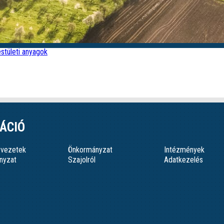
stületi anyagok
ÁCIÓ
ervezetek
Önkormányzat
Intézmények
nyzat
Szajolról
Adatkezelés