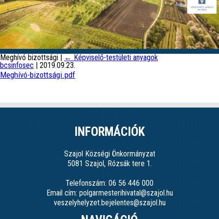
Meghívó bizottsági
|
←
Képviselő-testületi anyagok
bcsinfosec
|
2019.09.23.
Meghívó-bizottsági.pdf
INFORMÁCIÓK
Szajol Községi Önkormányzat
5081 Szajol, Rózsák tere 1.
Telefonszám: 06 56 446 000
Email cím: polgarmesterihivatal@szajol.hu
veszelyhelyzet.bejelentes@szajol.hu