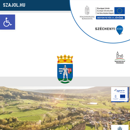
SZAJOL.HU
Navigáció
Eszköztár megnyitása