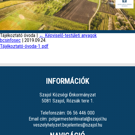
Tájékoztató óvoda
|
←
Képviselő-testületi anyagok
bcsinfosec
|
2019.09.24.
Tájékoztató-óvoda-1.pdf
INFORMÁCIÓK
Szajol Községi Önkormányzat
5081 Szajol, Rózsák tere 1.
Telefonszám: 06 56 446 000
Email cím: polgarmesterihivatal@szajol.hu
veszelyhelyzet.bejelentes@szajol.hu