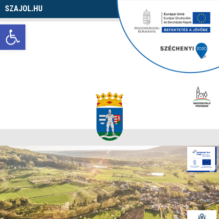
SZAJOL.HU
Navigáció
Eszköztár megnyitása