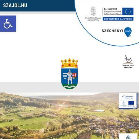
SZAJOL.HU
Navigáció
Eszköztár megnyitása