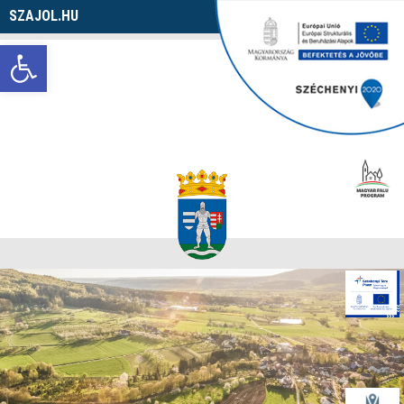
SZAJOL.HU
Navigáció
Eszköztár megnyitása