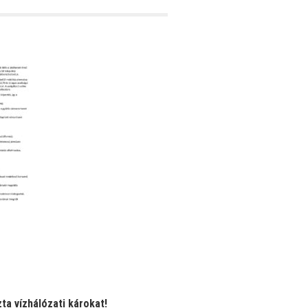
ta vízhálózati károkat!