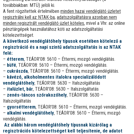
továbbiakban: MTÜ) jelöli ki.
A fent rögzítettek értelmében
minden hazai vendéglátó üzletet
regisztrálni kell az NTAK-ba
,
adatszolgáltatásra azonban nem
minden regisztrált vendéglátó üzlet köteles
, mivel a Vhr. az online
pénztárgépek használatához köti az adatszolgáltatási
kötelezettséget.
A következő vendéglátóhely típusok esetében kötelező a
regisztráció és a napi szintű adatszolgáltatás is az NTAK
felé:
–
étterem
, TEÁOR’08: 5610 – Éttermi, mozgó vendéglátás.
–
büfé
, TEÁOR’08: 5610 – Éttermi, mozgó vendéglátás.
–
cukrászda
, TEÁOR’08: 5610 – Éttermi, mozgó vendéglátás.
–
kávézó, alkoholmentes italokra specializálódott
vendéglátóhely
, TEÁOR’08: 5630 – Italszolgáltatás
–
italüzlet, bár
, TEÁOR’08: 5630 – Italszolgáltatás
–
zenés-táncos szórakozóhely
, TEÁOR’08: 5630 –
Italszolgáltatás
–
gyorsétterem
, TEÁOR’08: 5610 – Éttermi, mozgó vendéglátás.
–
alkalmi vendéglátóhely
, TEÁOR’08: 5610 – Éttermi, mozgó
vendéglátás.
Az alábbi három vendéglátóhely típusnak kizárólag a
regisztrációs kötelezettséget kell teljesítenie, de adatot