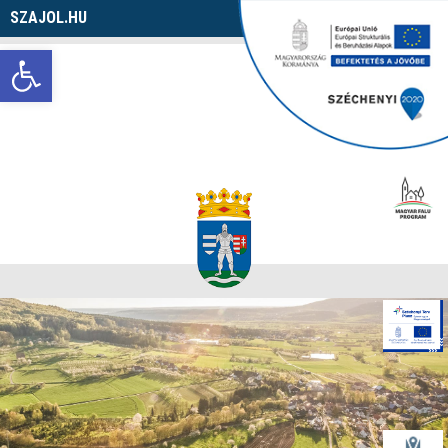
SZAJOL.HU
Navigáció
Eszköztár megnyitása