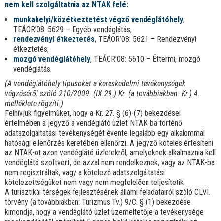
nem kell szolgáltatnia az NTAK felé:
munkahelyi/közétkeztetést végző vendéglátóhely
,
TEÁOR’08: 5629 – Egyéb vendéglátás;
rendezvényi étkeztetés
, TEÁOR’08: 5621 – Rendezvényi
étkeztetés;
mozgó vendéglátóhely
, TEÁOR’08: 5610 – Éttermi, mozgó
vendéglátás.
(A vendéglátóhely típusokat a kereskedelmi tevékenységek
végzéséről szóló 210/2009. (IX.29.) Kr. (a továbbiakban: Kr.) 4.
melléklete rögzíti.)
Felhívjuk figyelmüket, hogy a Kr. 27. § (6)-(7) bekezdései
értelmében a jegyző a vendéglátó üzlet NTAK-ba történő
adatszolgáltatási tevékenységét évente legalább egy alkalommal
hatósági ellenőrzés keretében ellenőrzi. A jegyző köteles értesíteni
az NTAK-ot azon vendéglátó üzletekről, amelyeknek alkalmaznia kell
vendéglátó szoftvert, de azzal nem rendelkeznek, vagy az NTAK-ba
nem regisztráltak, vagy a kötelező adatszolgáltatási
kötelezettségüket nem vagy nem megfelelően teljesítetik.
A turisztikai térségek fejlesztésének állami feladatairól szóló CLVI.
törvény (a továbbiakban: Turizmus Tv.) 9/C. § (1) bekezdése
kimondja, hogy a vendéglátó üzlet üzemeltetője a tevékenysége