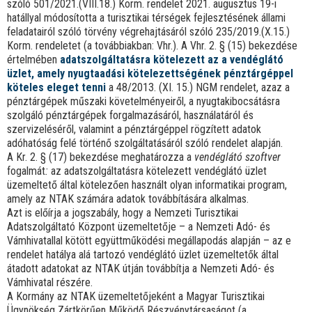
szóló 501/2021.(VIII.18.) Korm. rendelet 2021. augusztus 19-i
hatállyal módosította a turisztikai térségek fejlesztésének állami
feladatairól szóló törvény végrehajtásáról szóló 235/2019.(X.15.)
Korm. rendeletet (a továbbiakban: Vhr.). A Vhr. 2. § (15) bekezdése
értelmében
adatszolgáltatásra kötelezett az a vendéglátó
üzlet, amely nyugtaadási kötelezettségének pénztárgéppel
köteles eleget tenni
a 48/2013. (XI. 15.) NGM rendelet, azaz a
pénztárgépek műszaki követelményeiről, a nyugtakibocsátásra
szolgáló pénztárgépek forgalmazásáról, használatáról és
szervizeléséről, valamint a pénztárgéppel rögzített adatok
adóhatóság felé történő szolgáltatásáról szóló rendelet alapján.
A Kr. 2. § (17) bekezdése meghatározza a
vendéglátó szoftver
fogalmát
:
az adatszolgáltatásra kötelezett vendéglátó üzlet
üzemeltető által kötelezően használt olyan informatikai program,
amely az NTAK számára adatok továbbítására alkalmas.
Azt is előírja a jogszabály, hogy a Nemzeti Turisztikai
Adatszolgáltató Központ üzemeltetője – a Nemzeti Adó- és
Vámhivatallal kötött együttműködési megállapodás alapján – az e
rendelet hatálya alá tartozó vendéglátó üzlet üzemeltetők által
átadott adatokat az NTAK útján továbbítja a Nemzeti Adó- és
Vámhivatal részére.
A Kormány az NTAK üzemeltetőjeként a Magyar Turisztikai
Ügynökség Zártkörűen Működő Részvénytársaságot (a