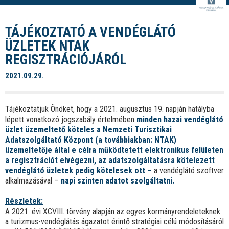
TÁJÉKOZTATÓ A VENDÉGLÁTÓ
ÜZLETEK NTAK
REGISZTRÁCIÓJÁRÓL
2021.09.29.
Tájékoztatjuk Önöket, hogy a 2021. augusztus 19. napján hatályba
lépett vonatkozó jogszabály értelmében
minden hazai vendéglátó
üzlet üzemeltető
köteles a Nemzeti Turisztikai
Adatszolgáltató Központ (a továbbiakban: NTAK)
üzemeltetője által e célra működtetett elektronikus felületen
a regisztrációt elvégezni, az adatszolgáltatásra kötelezett
vendéglátó üzletek pedig kötelesek ott –
a vendéglátó szoftver
alkalmazásával –
napi szinten adatot szolgáltatni.
Részletek:
A 2021. évi XCVIII. törvény alapján az egyes kormányrendeleteknek
a turizmus-vendéglátás ágazatot érintő stratégiai célú módosításáról