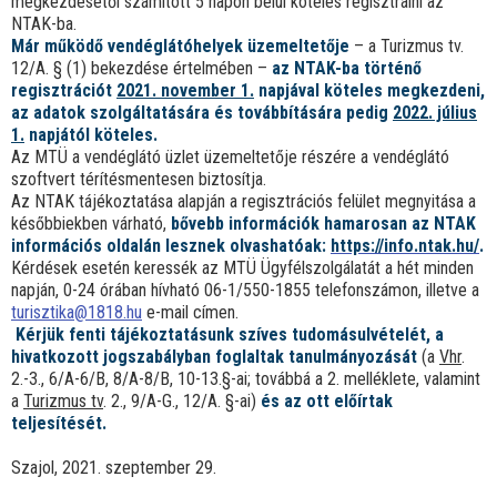
megkezdésétől számított 5 napon belül köteles regisztrálni az
NTAK-ba.
Már működő vendéglátóhelyek üzemeltetője
– a Turizmus tv.
12/A. § (1) bekezdése értelmében –
az NTAK-ba történő
regisztrációt
2021. november 1.
napjával köteles megkezdeni,
az adatok szolgáltatására és továbbítására pedig
2022. július
1.
napjától köteles.
Az MTÜ a vendéglátó üzlet üzemeltetője részére a vendéglátó
szoftvert térítésmentesen biztosítja.
Az NTAK tájékoztatása alapján a regisztrációs felület megnyitása a
későbbiekben várható,
bővebb információk hamarosan az NTAK
információs oldalán lesznek olvashatóak:
https://info.ntak.hu/
.
Kérdések esetén keressék az MTÜ Ügyfélszolgálatát a hét minden
napján, 0-24 órában hívható 06-1/550-1855 telefonszámon, illetve a
turisztika@1818.hu
e-mail címen.
Kérjük fenti tájékoztatásunk szíves tudomásulvételét, a
hivatkozott jogszabályban foglaltak tanulmányozását
(a
Vhr
.
2.-3., 6/A-6/B, 8/A-8/B, 10-13.§-ai; továbbá a 2. melléklete, valamint
a
Turizmus tv
. 2., 9/A-G., 12/A. §-ai)
és az ott előírtak
teljesítését.
Szajol, 2021. szeptember 29.