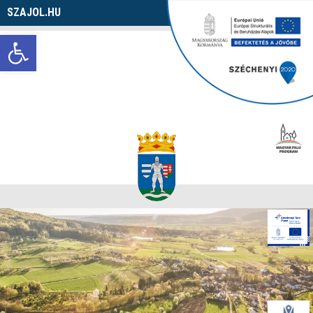
SZAJOL.HU
Navigáció
Eszköztár megnyitása