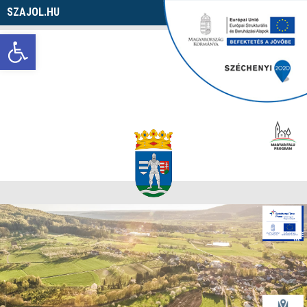
SZAJOL.HU
Navigáció
Eszköztár megnyitása