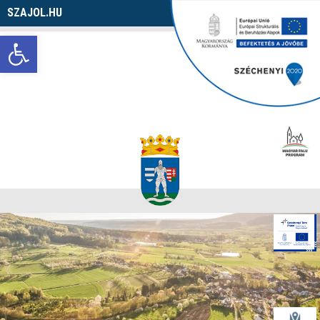
SZAJOL.HU
Navigáció
Eszköztár megnyitása