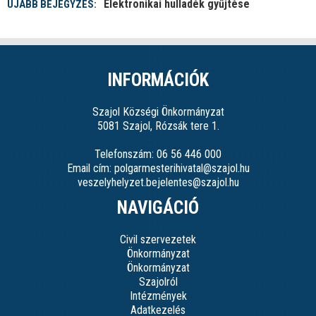
Elektronikai hulladék gyűjtése
ÚJABB BEJEGYZÉS:
INFORMÁCIÓK
Szajol Községi Önkormányzat
5081 Szajol, Rózsák tere 1.
Telefonszám: 06 56 446 000
Email cím: polgarmesterihivatal@szajol.hu
veszelyhelyzet.bejelentes@szajol.hu
NAVIGÁCIÓ
Civil szervezetek
Önkormányzat
Önkormányzat
Szajolról
Intézmények
Adatkezelés