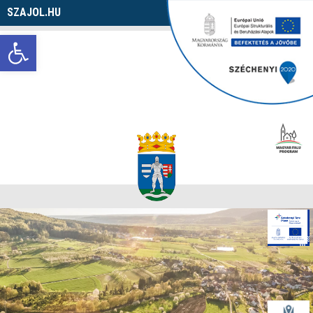
SZAJOL.HU
Navigáció
Eszköztár megnyitása