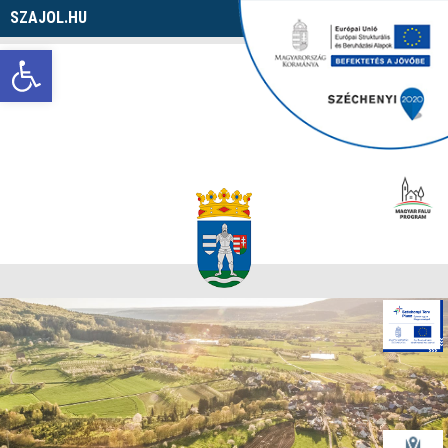
SZAJOL.HU
Navigáció
Eszköztár megnyitása