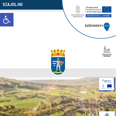
SZAJOL.HU
Navigáció
Eszköztár megnyitása