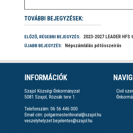
TOVÁBBI BEJEGYZÉSEK:
2023-2027 LEADER HFS t
ELŐZŐ, RÉGEBBI BEJEGYZÉS:
Népszámlálás pótösszeírás
ÚJABB BEJEGYZÉS:
INFORMÁCIÓK
NAVIG
Szajol Községi Önkormányzat
Civil sz
5081 Szajol, Rózsák tere 1.
Önkormá
Telefonszám: 06 56 446 000
Email cím: polgarmesterihivatal@szajol.hu
veszelyhelyzet.bejelentes@szajol.hu