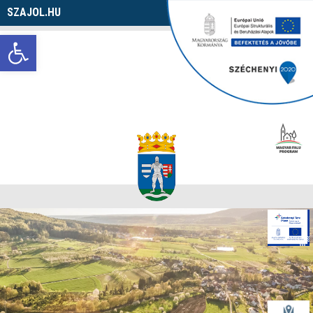
SZAJOL.HU
Navigáció
Eszköztár megnyitása