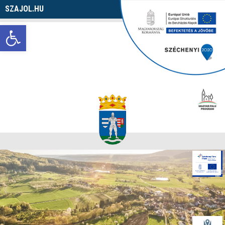
SZAJOL.HU
Navigáció
Eszköztár megnyitása