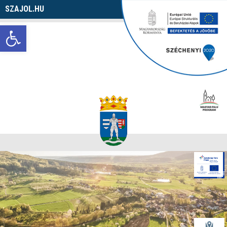
SZAJOL.HU
Navigáció
Eszköztár megnyitása