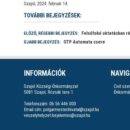
Szajol, 2024. február 14.
TOVÁBBI BEJEGYZÉSEK:
Felsőfokú oktatásban r
ELŐZŐ, RÉGEBBI BEJEGYZÉS:
OTP Automata csere
ÚJABB BEJEGYZÉS:
INFORMÁCIÓK
NAVIG
Szajol Községi Önkormányzat
Civil sz
5081 Szajol, Rózsák tere 1.
Önkormá
Telefonszám: 06 56 446 000
Email cím: polgarmesterihivatal@szajol.hu
veszelyhelyzet.bejelentes@szajol.hu