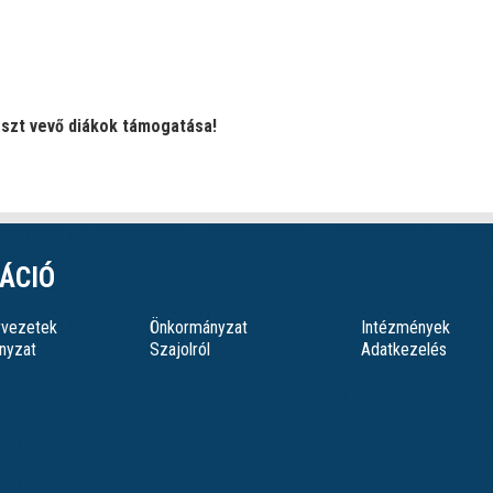
észt vevő diákok támogatása!
ÁCIÓ
ervezetek
Önkormányzat
Intézmények
nyzat
Szajolról
Adatkezelés