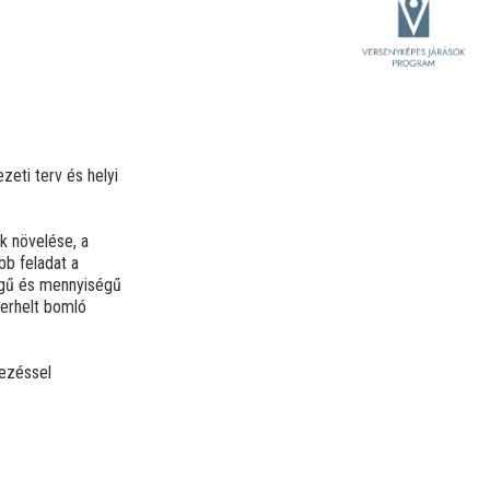
eti terv és helyi
ek növelése, a
bb feladat a
ségű és mennyiségű
terhelt bomló
vezéssel