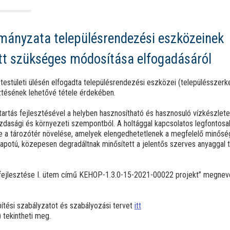
mányzata településrendezési eszközeinek
iatt szükséges módosítása elfogadásáról
estületi ülésén elfogadta településrendezési eszközei (településszerkez
sztésének lehetővé tétele érdekében.
zatartás fejlesztésével a helyben hasznosítható és hasznosuló vízkészlet
gazdasági és környezeti szempontból. A holtággal kapcsolatos legfontosa
etve a tározótér növelése, amelyek elengedhetetlenek a megfelelő minő
llapotú, közepesen degradáltnak minősített a jelentős szerves anyaggal 
ek fejlesztése I. ütem című KEHOP-1.3.0-15-2021-00022 projekt” megne
építési szabályzatot és szabályozási tervet
itt
 tekintheti meg.