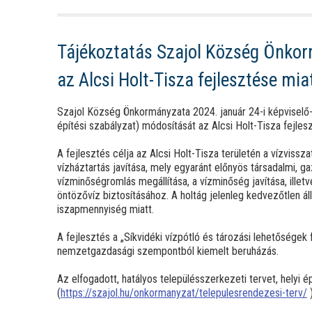
Tájékoztatás Szajol Község Önkor
az Alcsi Holt-Tisza fejlesztése m
Szajol Község Önkormányzata 2024. január 24-i képviselő-t
építési szabályzat) módosítását az Alcsi Holt-Tisza fejle
A fejlesztés célja az Alcsi Holt-Tisza területén a vízviss
vízháztartás javítása, mely egyaránt előnyös társadalmi, 
vízminőségromlás megállítása, a vízminőség javítása, ill
öntözővíz biztosításához. A holtág jelenleg kedvezőtlen á
iszapmennyiség miatt.
A fejlesztés a „Síkvidéki vízpótló és tározási lehetőség
nemzetgazdasági szempontból kiemelt beruházás.
Az elfogadott, hatályos településszerkezeti tervet, helyi 
(
https://szajol.hu/onkormanyzat/telepulesrendezesi-terv/
)