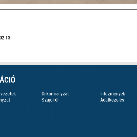
02.13.
ÁCIÓ
ervezetek
Önkormányzat
Intézmények
nyzat
Szajolról
Adatkezelés