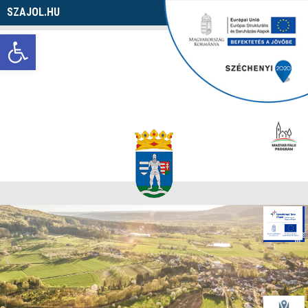
SZAJOL.HU
Navigáció
Eszköztár megnyitása