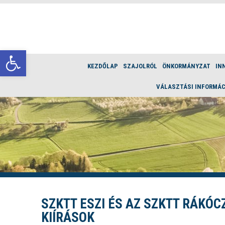
Eszköztár megnyitása
KEZDŐLAP
SZAJOLRÓL
ÖNKORMÁNYZAT
IN
VÁLASZTÁSI INFORMÁC
SZKTT ESZI ÉS AZ SZKTT RÁKÓC
KIÍRÁSOK