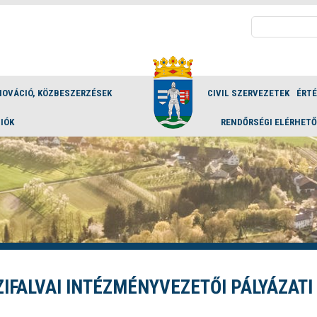
Keresés:
NOVÁCIÓ, KÖZBESZERZÉSEK
CIVIL SZERVEZETEK
ÉRT
IÓK
RENDŐRSÉGI ELÉRHET
ZIFALVAI INTÉZMÉNYVEZETŐI PÁLYÁZATI