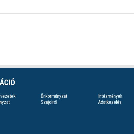
ÁCIÓ
ervezetek
Önkormányzat
Intézmények
nyzat
Szajolról
Adatkezelés