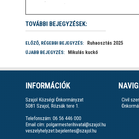
TOVÁBBI BEJEGYZÉSEK:
Ruhaosztás 2025
ELŐZŐ, RÉGEBBI BEJEGYZÉS:
Mikulás kuckó
ÚJABB BEJEGYZÉS:
INFORMÁCIÓK
NAVIG
Szajol Községi Önkormányzat
Civil sz
5081 Szajol, Rózsák tere 1.
Önkormá
Telefonszám: 06 56 446 000
Email cím: polgarmesterihivatal@szajol.hu
veszelyhelyzet.bejelentes@szajol.hu