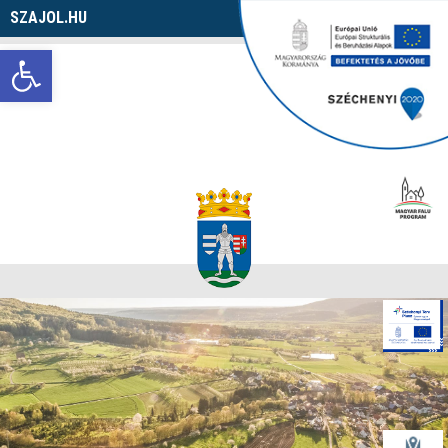
SZAJOL.HU
Navigáció
Eszköztár megnyitása