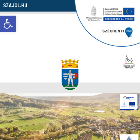
SZAJOL.HU
Navigáció
Eszköztár megnyitása