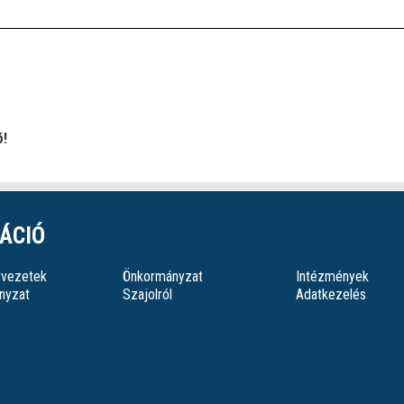
ó!
ÁCIÓ
ervezetek
Önkormányzat
Intézmények
nyzat
Szajolról
Adatkezelés