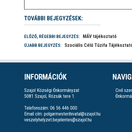
TOVÁBBI BEJEGYZÉSEK:
MÁV tájékoztató
ELŐZŐ, RÉGEBBI BEJEGYZÉS:
Szociális Célú Tűzifa Tájékoztat
ÚJABB BEJEGYZÉS:
INFORMÁCIÓK
NAVIG
Szajol Községi Önkormányzat
Civil sz
5081 Szajol, Rózsák tere 1.
Önkormá
Telefonszám: 06 56 446 000
Email cím: polgarmesterihivatal@szajol.hu
veszelyhelyzet.bejelentes@szajol.hu