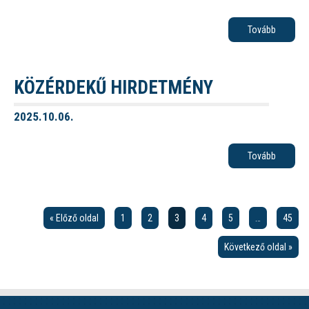
Tovább
KÖZÉRDEKŰ HIRDETMÉNY
2025.10.06.
Tovább
« Előző oldal
1
2
3
4
5
…
45
Következő oldal »