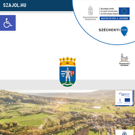
SZAJOL.HU
Navigáció
Eszköztár megnyitása